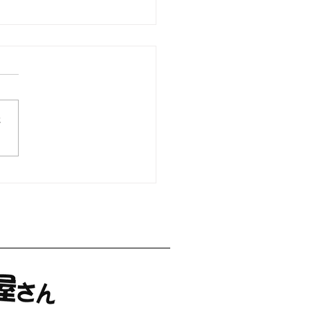
もみじ）
さ