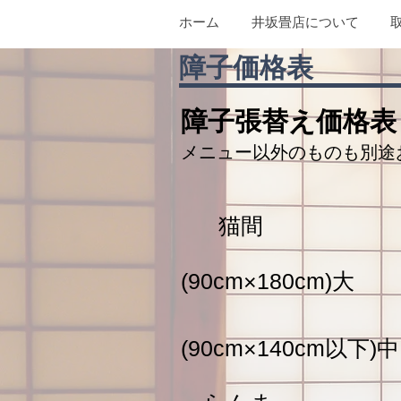
ホーム
井坂畳店について
障子価格表
障子張替え価格表
メニュー以外のものも別途
猫
間
(90cm×180cm
(90cm×140cm以下)